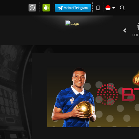
Main di Telegram
HOT