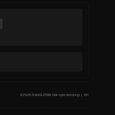
©2026 SUKASLOT88. Hak cipta dilindungi | 18+