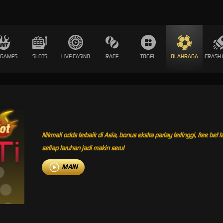
 GAMES
SLOTS
LIVE CASINO
RACE
TOGEL
OLAHRAGA
CRASH
Nikmati odds terbaik di Asia, bonus ekstra parlay tertinggi, free be
setiap taruhan jadi makin seru!
MAIN