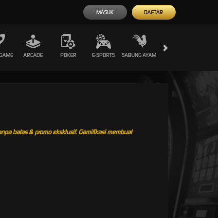
MASUK
DAFTAR
 GAME
ARCADE
POKER
E-SPORTS
SABUNG AYAM
PROMOSI
t tanpa batas & promo eksklusif. Gamifikasi membuat