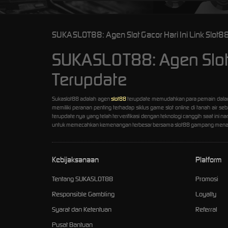
SUKASLOT88: Agen Slot Gacor Hari Ini Link Slo
SUKASLOT88: Agen Slot 
Terupdate
Sukaslot88 adalah agen
slot88
terupdate memudahkan para pemain dalam me
memiliki peranan penting terhadap siklus game slot online di tanah air seb
terupdate nya yang telah terverifikasi dengan teknologi canggih saat in
untuk memecahkan kemenangan terbesar bersama slot88 gampang menang. 
Kebijaksanaan
Platform
Tentang SUKASLOT88
Promosi
Responsible Gambling
Loyalty
Syarat dan Ketentuan
Referral
Pusat Bantuan