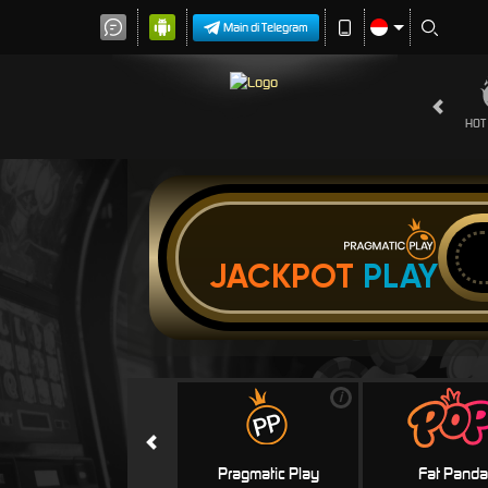
Main di Telegram
HOT
JACKPOT
PLAY
i
Pragmatic Play
Fat Pand