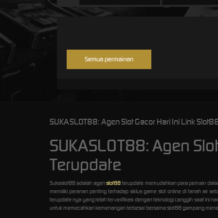
Semua permainan
SUKASLOT88: Agen Slot Gacor Hari Ini Link Slo
SUKASLOT88: Agen Slot 
Terupdate
Sukaslot88 adalah agen
slot88
terupdate memudahkan para pemain dalam me
memiliki peranan penting terhadap siklus game slot online di tanah air seb
terupdate nya yang telah terverifikasi dengan teknologi canggih saat in
untuk memecahkan kemenangan terbesar bersama slot88 gampang menang. 