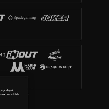
 juga dapat
laman yang lebih