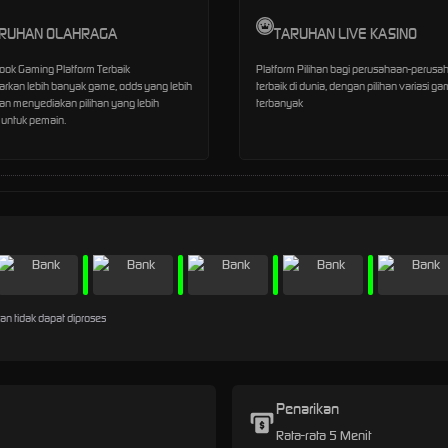
RUHAN OLAHRAGA
TARUHAN LIVE KASINO
ook Gaming Platform Terbaik
Platform Pilihan bagi perusahaan-perusa
kan lebih banyak game, odds yang lebih
terbaik di dunia, dengan pilihan variasi g
 dan menyediakan pilihan yang lebih
terbanyak
untuk pemain.
an tidak dapat diproses
Penarikan
Rata-rata 5 Menit