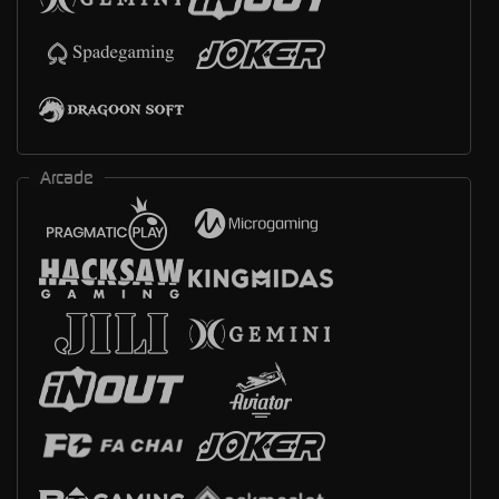
Arcade