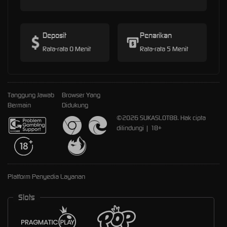
Deposit
Penarikan
Rata-rata 0 Menit
Rata-rata 5 Menit
Tanggung Jawab
Browser Yang
Bermain
Didukung
©2026 SUKASLOT88. Hak cipta
dilindungi | 18+
Platform Penyedia Layanan
Slots