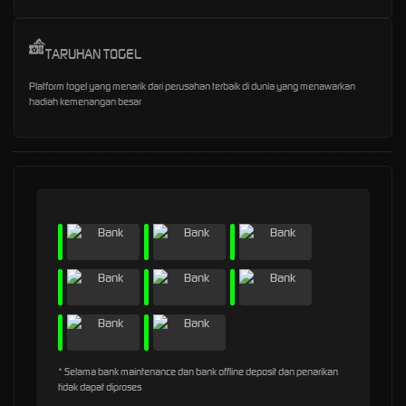
TARUHAN TOGEL
Platform togel yang menarik dari perusahan terbaik di dunia yang menawarkan
hadiah kemenangan besar
* Selama bank maintenance dan bank offline deposit dan penarikan
tidak dapat diproses