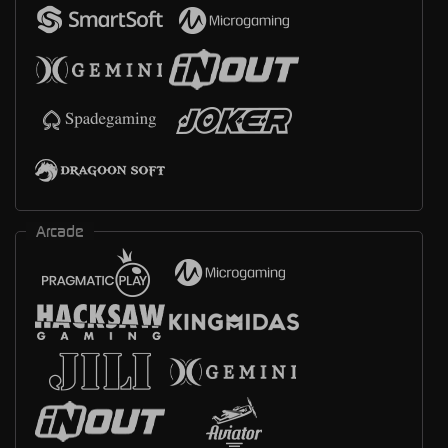
Arcade