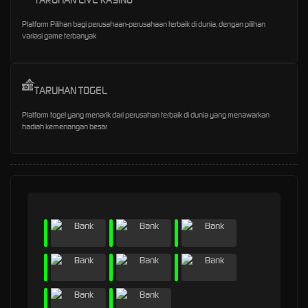
Platform Pilihan bagi perusahaan-perusahaan terbaik di dunia, dengan pilihan
variasi game terbanyak
TARUHAN TOGEL
Platform togel yang menarik dari perusahan terbaik di dunia yang menawarkan
hadiah kemenangan besar