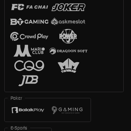
Poker
E-Sports