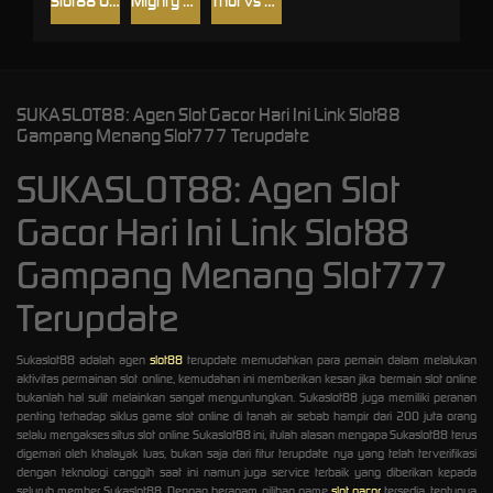
Slot88 Gems
Mighty Hercules
Thor vs Hercules
SUKASLOT88: Agen Slot Gacor Hari Ini Link Slot88
Gampang Menang Slot777 Terupdate
SUKASLOT88: Agen Slot
Gacor Hari Ini Link Slot88
Gampang Menang Slot777
Terupdate
Sukaslot88 adalah agen
slot88
terupdate memudahkan para pemain dalam melalukan
aktivitas permainan slot online, kemudahan ini memberikan kesan jika bermain slot online
bukanlah hal sulit melainkan sangat menguntungkan. Sukaslot88 juga memiliki peranan
penting terhadap siklus game slot online di tanah air sebab hampir dari 200 juta orang
selalu mengakses situs slot online Sukaslot88 ini, itulah alasan mengapa Sukaslot88 terus
digemari oleh khalayak luas, bukan saja dari fitur terupdate nya yang telah terverifikasi
dengan teknologi canggih saat ini namun juga service terbaik yang diberikan kepada
seluruh member Sukaslot88. Dengan beragam pilihan game
slot gacor
tersedia, tentunya