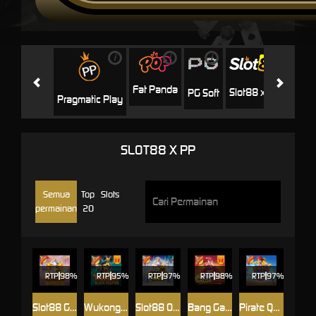
i
i
i
i
i
Facha
Fat Panda
Slot88 x PP
PG Soft
Pragmatic Play
SLOT88 X PP
Semua
Top
Slots
permainan
20
RTP
98%
RTP
95%
RTP
97%
RTP
98%
RTP
97%
Slot88 Gates of Olympus Super Scatter
Wukong - Black Scatter
Slot88 Olympus 1000
Bang Gacor 1000
Pirate Quest 1000