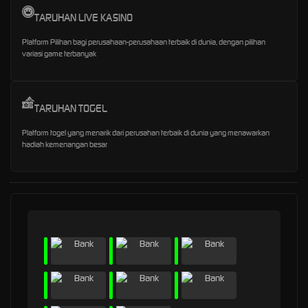
TARUHAN LIVE KASINO
Platform Pilihan bagi perusahaan-perusahaan terbaik di dunia, dengan pilihan
variasi game terbanyak
TARUHAN TOGEL
Platform togel yang menarik dari perusahan terbaik di dunia yang menawarkan
hadiah kemenangan besar