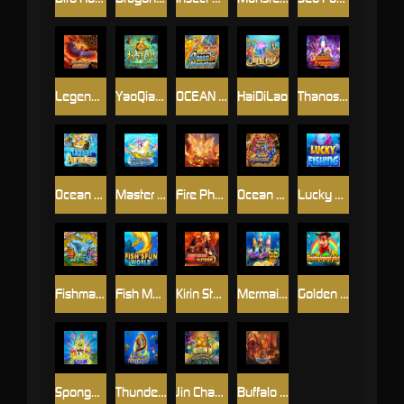
Legend of the phoenix
YaoQianShu
OCEAN MONSTER 2
HaiDiLao
Thanos Avengers
Ocean Paradise
Master Of The Deep
Fire Phoenix
Ocean King 3
Lucky Fishing
Fishman Wharf
Fish Music World
Kirin Storm
Mermaids-6s
Golden Legend Plus
Spongebob
Thunder Dragon
Jin Chan Bu Yu
Buffalo thunder