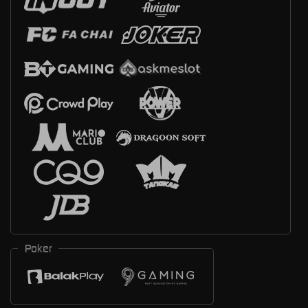
Poker