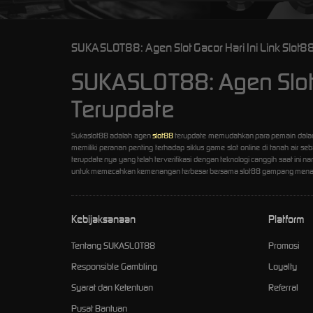
SUKASLOT88: Agen Slot Gacor Hari Ini Link Slo
SUKASLOT88: Agen Slot 
Terupdate
Sukaslot88 adalah agen
slot88
terupdate memudahkan para pemain dalam me
memiliki peranan penting terhadap siklus game slot online di tanah air seb
terupdate nya yang telah terverifikasi dengan teknologi canggih saat in
untuk memecahkan kemenangan terbesar bersama slot88 gampang menang. 
Kebijaksanaan
Platform
Tentang SUKASLOT88
Promosi
Responsible Gambling
Loyalty
Syarat dan Ketentuan
Referral
Pusat Bantuan