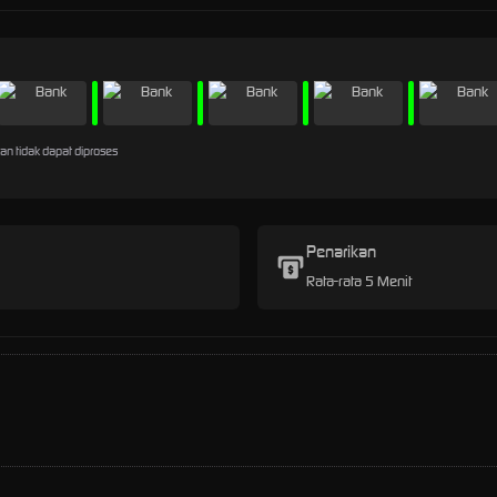
an tidak dapat diproses
Penarikan
Rata-rata 5 Menit