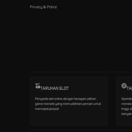
Privacy & Police
TARUHAN SLOT
TA
Penyedia slot online dengan beragam pilihan
Sportsb
game menarik yang memudahkan pemain untuk
menawar
mencapai jackpot
tinggi,
banyak 