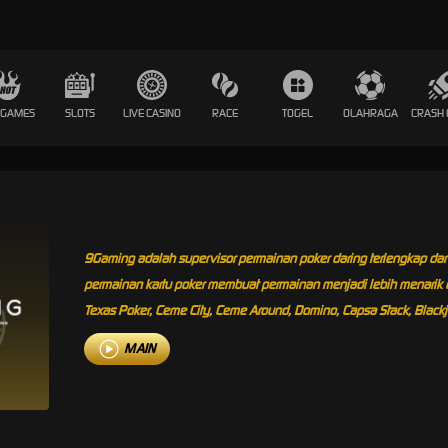
 GAMES
SLOTS
LIVE CASINO
RACE
TOGEL
OLAHRAGA
CRASH
9Gaming adalah supervisor permainan poker daring terlengkap dan 
permainan kartu poker membuat permainan menjadi lebih menarik 
Texas Poker, Ceme City, Ceme Around, Domino, Capsa Stack, Blac
MAIN