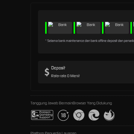
* Selama bank maintenance dan bank offline deposit dan penarik
Deposit
Rata-rata 0 Menit
Tanggung Jawab Bermain
Browser Yang Didukung
Platform Penyedia Layanan