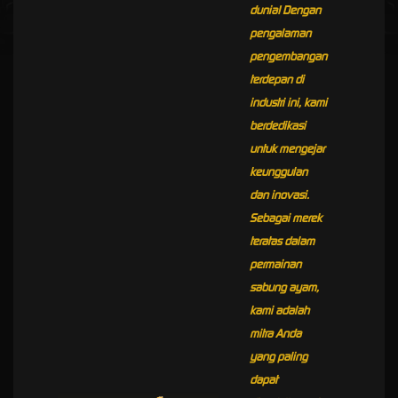
dunia! Dengan
pengalaman
pengembangan
terdepan di
industri ini, kami
berdedikasi
untuk mengejar
keunggulan
dan inovasi.
Sebagai merek
teratas dalam
permainan
sabung ayam,
kami adalah
mitra Anda
yang paling
dapat