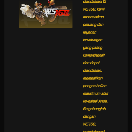
diandalkan! Di
WS168, kami
menawarkan
peluang dan
layanan
keuntungan
yang paling
komprehensif
dan dapat
diandalkan,
memastikan
pengembalian
maksimum atas
investasi Anda.
Bergabunglah
dengan
WS168,
berkolaborasi