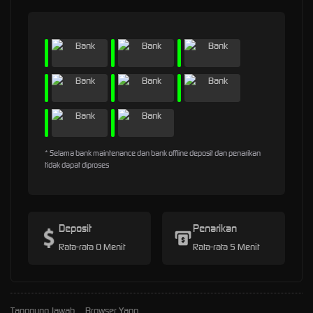
* Selama bank maintenance dan bank offline deposit dan penarikan
tidak dapat diproses
Deposit
Penarikan
Rata-rata 0 Menit
Rata-rata 5 Menit
Tanggung Jawab
Browser Yang