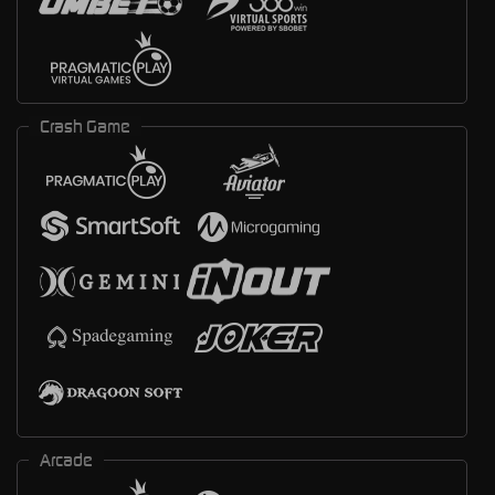
Crash Game
Arcade