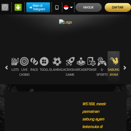
Main di
MASUK
DAFTAR
Telegram
HOT
SLOTS
LIVE
RACE
TOGEL
OLAHRAGA
CRASH
ARCADE
POKER
E-
SABUNG
PROMOS
GAMES
CASINO
GAME
SPORTS
AYAM
WS168, merek
permainan
sabung ayam
terkemuka di