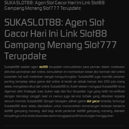
SUKASLOT88: Agen Slot Gacor Hari Ini Link Slot88
Gampang Menang Slot777 Terupdate
SUKASLOT88: Agen Slot
Gacor Hari Ini Link Slot88
Gampang Menang Slot777
Terupdate
Sukaslot88 adalah agen
slot88
terupdate memudahkan para pemain dalam melalukan
aktivitas permainan slot online, kemudahan ini memberikan kesan jika bermain slot online
bukanlah hal sulit melainkan sangat menguntungkan. Sukaslot88 juga memiliki peranan
penting terhadap siklus game slot online di tanah air sebab hampir dari 200 juta orang
selalu mengakses situs slot online Sukaslot88 ini, itulah alasan mengapa Sukaslot88 terus
digemari oleh khalayak luas, bukan saja dari fitur terupdate nya yang telah terverifikasi
dengan teknologi canggih saat ini namun juga service terbaik yang diberikan kepada
seluruh member Sukaslot88. Dengan beragam pilihan game
slot gacor
tersedia, tentunya
Sukaslot88 akan selalu diandalkan untuk memecahkan kemenangan terbesar bersama
slot88 gampang menang. Jadi bagi anda penikmat slot88 gampang menang, disinilah
tempatnya untuk anda berproses serta menggapai profit keuntungan menggiurkan.