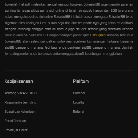
bukanlah hal sulit melainkan sangat menguntungkan. Sukaslot88 juga memiliki peranan
penting terhadap siklus game slot online di tanah air sebab hampir dari 200 juta orang
selalu mengakses situs slot online Sukaslot88 ini, itulah alasan mengapa Sukaslot88 terus
digemari oleh khalayak luas, bukan saja dari fitur terupdate nya yang telah terverifikasi
dengan teknologi canggih saat ini namun juga service terbaik yang diberikan kepada
seluruh member Sukaslot88. Dengan beragam pilihan game
slot gacor
tersedia, tentunya
Sukaslot88 akan selalu diandalkan untuk memecahkan kemenangan terbesar bersama
slot88 gampang menang. Jadi bagi anda penikmat slot88 gampang menang, disinilah
tempatnya untuk anda berproses serta menggapai profit keuntungan menggiurkan.
Kebijaksanaan
Platform
Tentang SUKASLOT88
Promosi
Responsible Gambling
Loyalty
Syarat dan Ketentuan
Referral
Pusat Bantuan
Privacy & Police