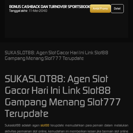
BONUS CASHBACK DAN TURNOVER SPORTSBOOK
Ambil Promo
Detail
Tanggal akhir:
11-Mei-2040
SUKASLOT88: Agen Slot Gacor Hari Ini Link Slot88
Gampang Menang Slot777 Terupdate
SUKASLOT88: Agen Slot
Gacor Hari Ini Link Slot88
Gampang Menang Slot777
Terupdate
Sukaslot88 adalah agen
slot88
terupdate memudahkan para pemain dalam melalukan
aktivitas permainan slot online, kemudahan ini memberikan kesan jika bermain slot online